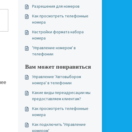
Разрешения для номеров
Как просмотреть телефонные
номера
Настройки формата набора
номера
'Управление номером' в
телефонии
Вам может понравиться
Управление 'Автовыбором
нее
номера' в телефонии
Какие виды переадресации мы
предоставляем клиентам?
Как просмотреть телефонные
номера
Как подключить 'Управление
номером'