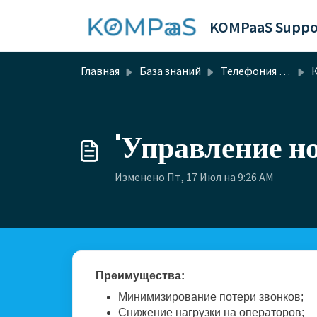
Переход к главному содержимому
KOMPaaS Suppo
Главная
База знаний
Телефония 2.0
'Управление н
Изменено Пт, 17 Июл на 9:26 AM
Преимущества:
Минимизирование потери звонков;
Снижение нагрузки на операторов;