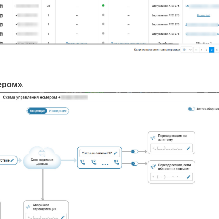
ером»
.