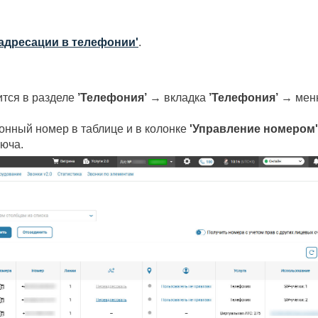
адресации в телефонии'
.
тся в разделе
’
Телефония’
→ вкладка
’
Телефония’
→ мен
онный номер в таблице и в колонке
'Управление номером'
люча.