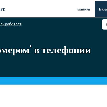
rt
Главная
База
Как работает
омером' в телефонии