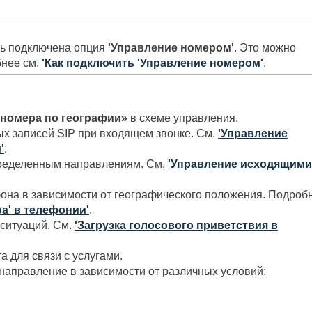
ть подключена опция
'Управление номером'
. Это можно
бнее см.
'Как подключить 'Управление номером'
.
номера по географии»
в схеме управления.
х записей SIP при входящем звонке. См.
'Управление
'
.
пределенным направлениям. См.
'Управление исходящими
она в зависимости от географического положения. Подроб
а' в телефонии'
.
 ситуаций. См.
'Загрузка голосового приветствия в
 для связи с услугами.
направление в зависимости от различных условий: