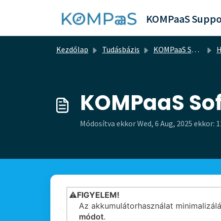
Kihagyás a tartalom megtartásához
KOMPaaS Suppo
Kezdőlap
Tudásbázis
KOMPaaS Softphone
H
KOMPaaS So
Módosítva ekkor Wed, 6 Aug, 2025 ekkor: 1
⚠️
FIGYELEM
!
Az akkumulátorhasználat minimalizálá
módot
.