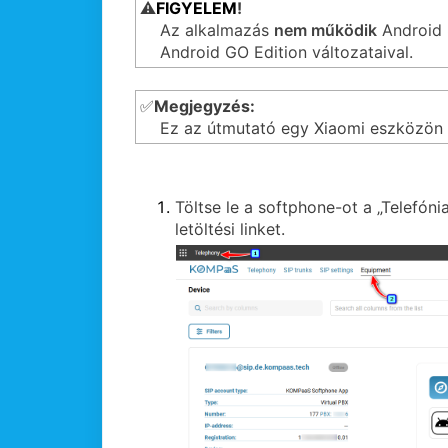
⚠️
FIGYELEM
!
Az alkalmazás
nem működik
Android 8
Android GO Edition változataival.
✅
Megjegyzés:
Ez az útmutató egy Xiaomi eszközön (
Töltse le a softphone-ot a „Telefó
letöltési linket.