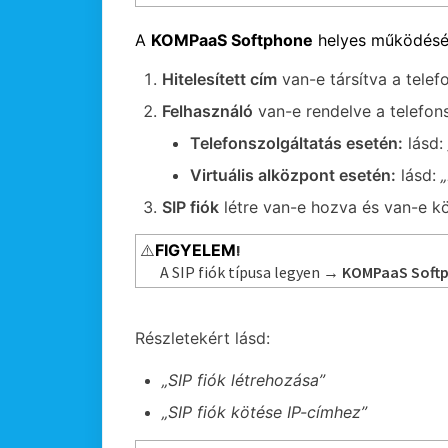
A
KOMPaaS Softphone
helyes működéséh
Hitelesített cím
van-e társítva a tele
Felhasználó
van-e rendelve a telefo
Telefonszolgáltatás esetén:
lásd:
Virtuális alközpont esetén:
lásd:
SIP fiók
létre van-e hozva és van-e k
⚠️
FIGYELEM
!
A SIP fiók típusa legyen
→ KOMPaaS Soft
Részletekért lásd:
„SIP fiók létrehozása”
„SIP fiók kötése IP-címhez”