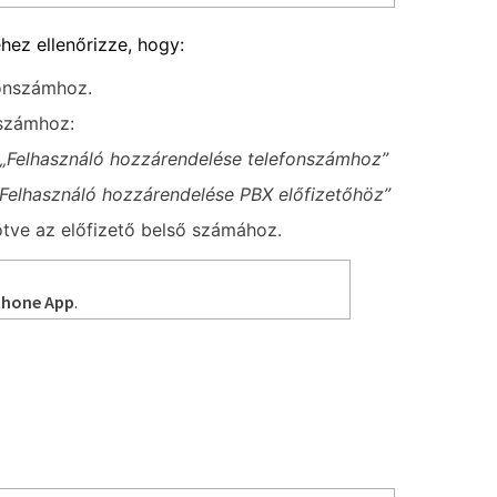
ez ellenőrizze, hogy:
fonszámhoz.
nszámhoz:
„Felhasználó hozzárendelése telefonszámhoz”
„Felhasználó hozzárendelése PBX előfizetőhöz”
ötve az előfizető belső számához.
phone App
.