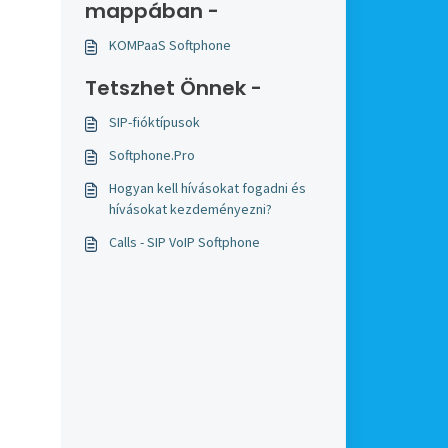
mappában -
KOMPaaS Softphone
Tetszhet Önnek -
SIP-fióktípusok
Softphone.Pro
Hogyan kell hívásokat fogadni és
hívásokat kezdeményezni?
Calls - SIP VoIP Softphone