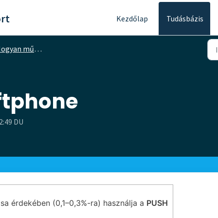
rt
Kezdőlap
Tudásbázis
ogyan működik
ftphone
2:49 DU
sa érdekében (0,1–0,3%-ra) használja a
PUSH