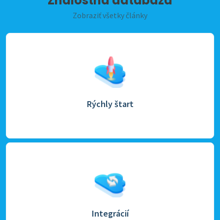
Znalostná databáza
Zobraziť všetky články
Rýchly štart
Integrácií