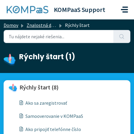
Preskočiť na hlavný obsah
KOMPaaS Support
Domov
Znalostná databáza
Rýchly štart
Rýchly štart (1)
Rýchly štart (8)
Ako sa zaregistrovať
Samooverovanie v KOMPaaS
Ako pripojiť telefónne číslo