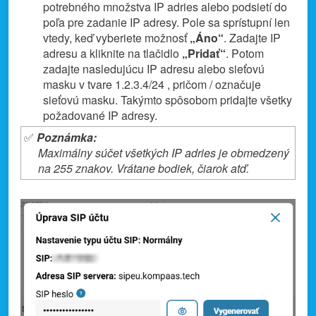
potrebného množstva IP adries alebo podsietí do
poľa pre zadanie IP adresy. Pole sa sprístupní len
vtedy, keď vyberiete možnosť
„Áno“
. Zadajte IP
adresu a kliknite na tlačidlo
„Pridať“
. Potom
zadajte nasledujúcu IP adresu alebo sieťovú
masku v tvare 1.2.3.4/24 , pričom / označuje
sieťovú masku. Takýmto spôsobom pridajte všetky
požadované IP adresy.
✅
Poznámka:
Maximálny súčet všetkých IP adries je obmedzený
na 255 znakov. Vrátane bodiek, čiarok atď.