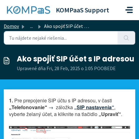
Preskočiť na hlavný obsah
KOMPaaS Support
Domov
...
Ako spojiť SIP účet s IP adresou
Ako spojiť SIP účet s IP adresou
Upravené dňa Fri, 28 Feb, 2025 o 1:05 POOBEDE
1.
Pre prepojenie SIP účtu s IP adresou, v časti
„
Telefonovanie
“
→
záložka
„SIP nastavenia“
,
vyberte želaný účet, a kliknite na tlačidlo
„Upraviť“
.