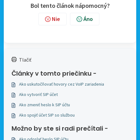
Bol tento článok nápomocný?
Nie
Áno
Tlačiť
Články v tomto priečinku -
Ako uskutočňovať hovory cez VoIP zariadenia
Ako vytvoriť SIP účet
Ako zmeniť heslo k SIP účtu
Ako spojiť účet SIP so službou
Možno by ste si radi prečítali -
Ako odoslať heslo SIP účtu