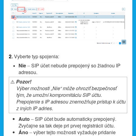
2
.
Vyberte typ spojenia:
Nie
–
SIP účet nebude prepojený so žiadnou IP
adresou.
⚠️
Pozor!
Výber možnosti „Nie“ môže ohroziť bezpečnosť
tým, že umožní kompromitáciu SIP účtu.
Prepojenie s IP adresou znemožňuje prístup k účtu
z iných IP adries.
Auto
–
SIP účet bude automaticky prepojený.
Zvyčajne sa tak deje pri prvej registrácii účtu.
Áno
–
výber tejto možnosti vyžaduje pridanie