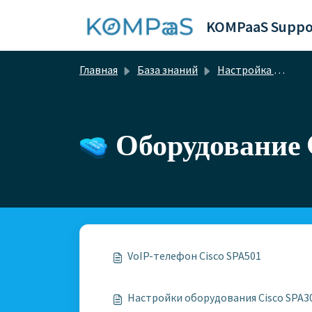
Переход к главному содержимому
KOMPaaS Suppo
Главная
База знаний
Настройка абонентского оборудования
Оборудование 
VoIP-телефон Cisco SPA501
Настройки оборудования Cisco SPA3