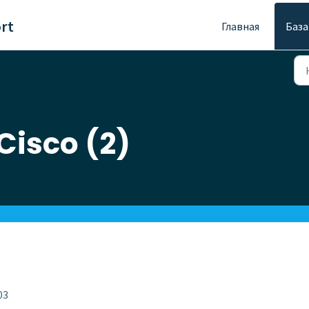
rt
Главная
База
Cisco (2)
03