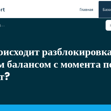
rt
Главная
База
е
оисходит разблокировка
 балансом с момента п
т?