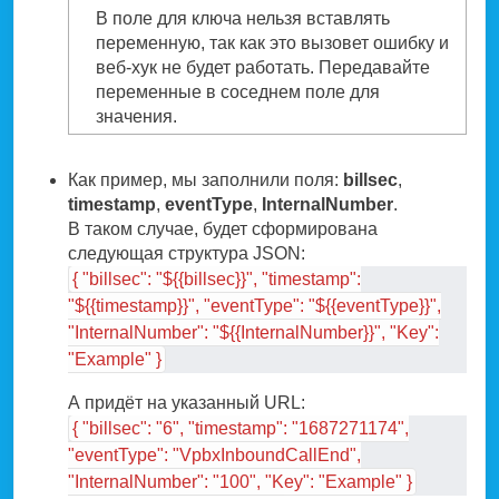
В поле для ключа нельзя вставлять
переменную, так как это вызовет ошибку и
веб-хук не будет работать. Передавайте
переменные в соседнем поле для
значения.
Как пример, мы заполнили поля:
billsec
,
timestamp
,
eventType
,
InternalNumber
.
В таком случае, будет сформирована
следующая структура JSON:
{ "billsec": "${{billsec}}", "timestamp":
"${{timestamp}}", "eventType": "${{eventType}}",
"InternalNumber": "${{InternalNumber}}", "Key":
"Example" }
А придёт на указанный URL:
{ "billsec": "6", "timestamp": "1687271174",
"eventType": "VpbxInboundCallEnd",
"InternalNumber": "100", "Key": "Example" }