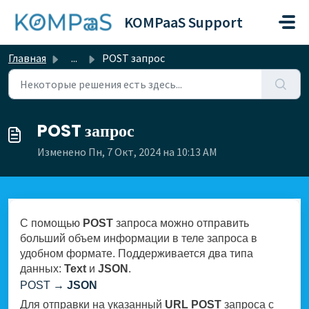
Переход к главному содержимому
KOMPaaS Support
Главная
...
POST запрос
POST запрос
Изменено Пн, 7 Окт, 2024 на 10:13 AM
С помощью
POST
запроса можно отправить
больший объем информации в теле запроса в
удобном формате. Поддерживается два типа
данных:
Text
и
JSON
.
POST
→ JSON
Для отправки на указанный
URL POST
запроса с