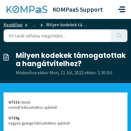
Kihagyás a tartalom megtartásához
KOMPaaS Support
Kezdőlap
...
Milyen kodekek támogatottak a hangátvitelhez?
Milyen kodekek támogatottak
a hangátvitelhez?
Módosítva ekkor Mon, 11 Júl, 2022 ekkor: 1:30 DU
G711a
(alaw)
normál hálózatokhoz ajánlott
G729g
nagyon gyenge hálózatokhoz ajánlott