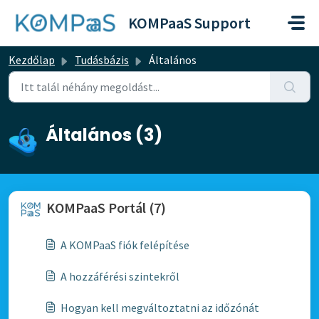
Kihagyás a tartalom megtartásához
KOMPaaS Support
Kezdőlap
Tudásbázis
Általános
Általános (3)
KOMPaaS Portál (7)
A KOMPaaS fiók felépítése
A hozzáférési szintekről
Hogyan kell megváltoztatni az időzónát