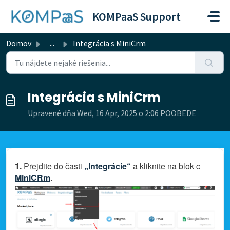
Preskočiť na hlavný obsah
KOMPaaS Support
Domov
...
Integrácia s MiniCrm
Integrácia s MiniCrm
Upravené dňa Wed, 16 Apr, 2025 o 2:06 POOBEDE
1.
Prejdite do časti
„Integrácie“
a kliknite na blok c
MiniCRm
.