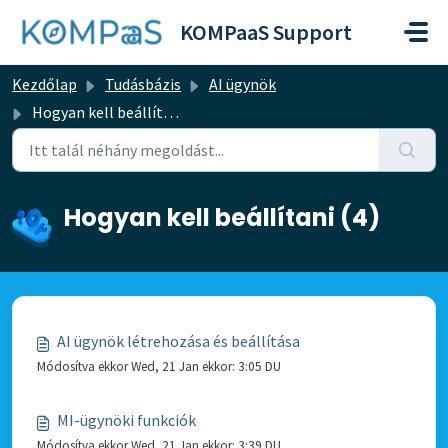
Kihagyás a tartalom megtartásához
KOMPaaS Support
Kezdőlap
Tudásbázis
AI ügynök
Hogyan kell beállítani
Hogyan kell beállítani (4)
AI ügynök létrehozása és beállítása
Módosítva ekkor Wed, 21 Jan ekkor: 3:05 DU
MI-ügynöki funkciók
Módosítva ekkor Wed, 21 Jan ekkor: 3:39 DU