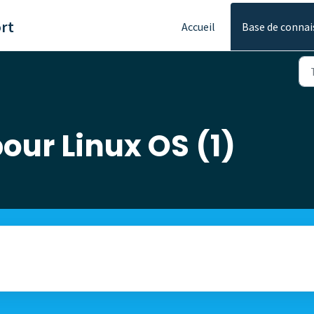
rt
Accueil
Base de connai
our Linux OS (1)