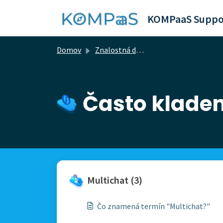
Preskočiť na hlavný obsah
KOMPaaS Suppo
Domov
Znalostná databáza
Často kladen
Multichat (3)
Čo znamená termín "Multichat?"