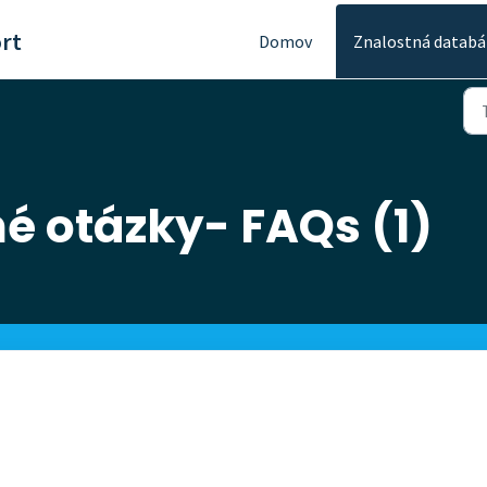
rt
Domov
Znalostná databá
é otázky- FAQs (1)