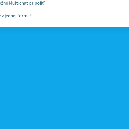
né Multichat pripojiť?
e v jednej forme?