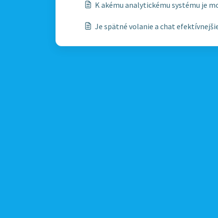
K akému analytickému systému je mož
Je spätné volanie a chat efektívnejši